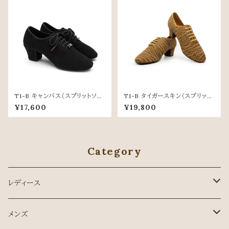
T1-B キャンバス（スプリットソー
T1-B タイガースキン（スプリット
ル）
ソール）
¥17,600
¥19,800
Category
レディース
スタンダード
メンズ