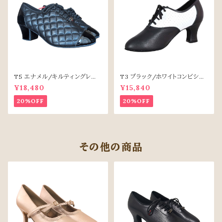
T5 エナメル/キルティングレザ
T3 ブラック/ホワイトコンビシュ
ー
ーズ（6.5cm安定ヒール）
¥18,480
¥15,840
20%OFF
20%OFF
その他の商品