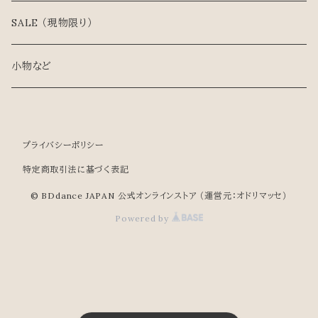
ラテン
スタンダード
SALE （現物限り）
ティーチャーズ
ラテン
小物など
兼用シューズ
ティーチャーズ/兼用シューズ
プライバシーポリシー
特定商取引法に基づく表記
© BDdance JAPAN 公式オンラインストア （運営元：オドリマッセ）
Powered by