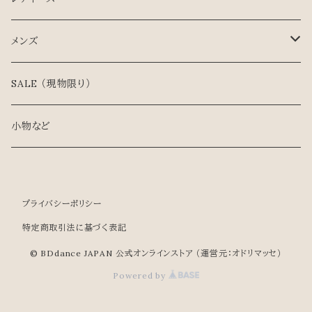
スタンダード
メンズ
ラテン
スタンダード
SALE （現物限り）
ティーチャーズ
ラテン
小物など
兼用シューズ
ティーチャーズ/兼用シューズ
プライバシーポリシー
特定商取引法に基づく表記
© BDdance JAPAN 公式オンラインストア （運営元：オドリマッセ）
Powered by