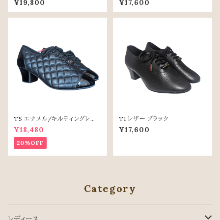
¥19,800
¥17,600
T5 エナメル/キルティングレザ
T1 レザー ブラック
ー
¥18,480
¥17,600
20%OFF
Category
レディース