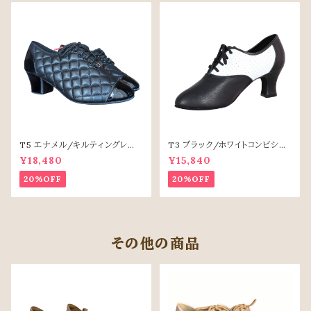
T5 エナメル/キルティングレザ
T3 ブラック/ホワイトコンビシュ
ー
ーズ（6.5cm安定ヒール）
¥18,480
¥15,840
20%OFF
20%OFF
その他の商品