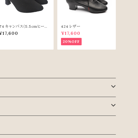
T4 キャンバス（5.5cmヒー
424 レザー
ル）
¥17,600
¥17,600
20%OFF