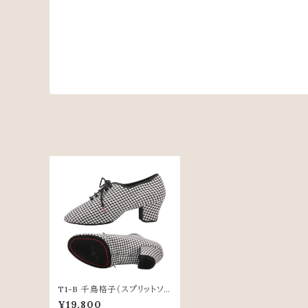
T1-B 千鳥格子（スプリットソー
ル）
¥19,800