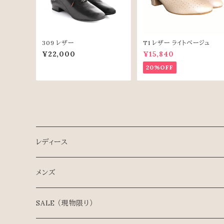
309 レザー
T1 レザー ライトベージュ
¥22,000
¥15,840
20%OFF
レディース
スタンダード
メンズ
ラテン
スタンダード
SALE （現物限り）