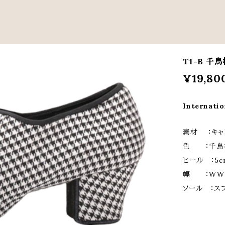
T1-B 千
¥19,80
Internatio
素材 ：キャ
色 ：千鳥
ヒール ：5
幅 ：WW（
ソール ：ス