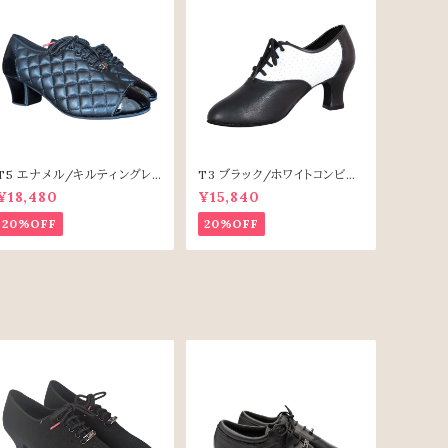
T5 エナメル/キルティングレ
T3 ブラック/ホワイトコンビシ
ザー
ューズ（6.5cm安定ヒール）
¥18,480
¥15,840
20%OFF
20%OFF