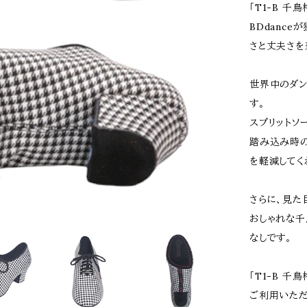
「T1-B 
BDdanc
さと丈夫さを
世界中のダン
す。
スプリットソ
踏み込み時の
を軽減してく
さらに、見た
おしゃれな千
なしです。
「T1-B 
ご利用いただ