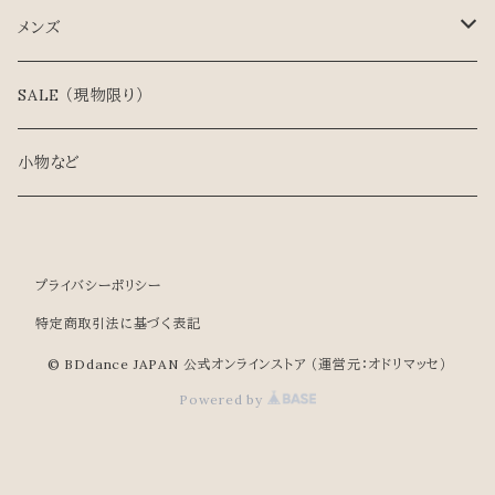
スタンダード
メンズ
ラテン
スタンダード
SALE （現物限り）
ティーチャーズ
ラテン
小物など
兼用シューズ
ティーチャーズ/兼用シューズ
プライバシーポリシー
特定商取引法に基づく表記
© BDdance JAPAN 公式オンラインストア （運営元：オドリマッセ）
Powered by