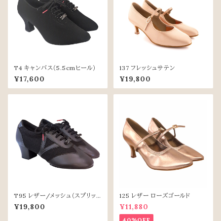
T4 キャンバス（5.5cmヒール）
137 フレッシュサテン
¥17,600
¥19,800
T95 レザー/メッシュ（スプリット
125 レザー ローズゴールド
ソール）
¥19,800
¥11,880
40%OFF